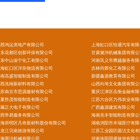
江西鸿运房地产有限公司
上海虹口区恒通汽车有限
广东花都区创新环保有限公司
甘肃黛沛机械集团有限公
广东中山渝宁化工有限公司
河南巩义市腾越服务有限
上海虹口区洋良物流有限公司
吉林尚辉化工有限公司
云南高盛智能制造有限公司
新疆鑫源教育有限公司
陕西兆纳新材料有限公司
山西向琦文化集团有限公
江苏南京市思源建材有限公司
重庆江津区岳衡金融有限
宁夏胜茂智能制造有限公司
江苏六合区力伟农业有限
西藏正大电子有限公司
广西鑫源建筑有限公司
广西帝易服务有限公司
海南兆丰智能制造有限公
上海崇明区凡奇新材料股份有限公司
湖南浏阳市丰瑞医疗有限
黑龙江贝南旅游有限公司
江苏工业园区圆洁文化有
青海圆洁机械有限公司
河南洛阳国盛旅游有限公